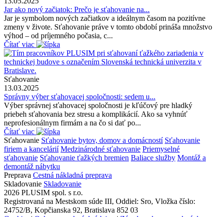
13.05.2025
Jar ako nový začiatok: Prečo je sťahovanie na...
Jar je symbolom nových začiatkov a ideálnym časom na pozitívne
zmeny v živote. Sťahovanie práve v tomto období prináša množstvo
výhod – od príjemného počasia, c...
Čítať viac
Sťahovanie
13.03.2025
Správny výber sťahovacej spoločnosti: sedem u...
Výber správnej sťahovacej spoločnosti je kľúčový pre hladký
priebeh sťahovania bez stresu a komplikácií. Ako sa vyhnúť
neprofesionálnym firmám a na čo si dať po...
Čítať viac
Sťahovanie
Sťahovanie bytov, domov a domácností
Sťahovanie
firiem a kancelárií
Medzinárodné sťahovanie
Priemyselné
sťahovanie
Sťahovanie ťažkých bremien
Baliace služby
Montáž a
demontáž nábytku
Preprava
Cestná nákladná preprava
Skladovanie
Skladovanie
2026 PLUSIM spol. s r.o.
Registrovaná na Mestskom súde III, Oddiel: Sro, Vložka číslo:
24752/B, Kopčianska 92, Bratislava 852 03