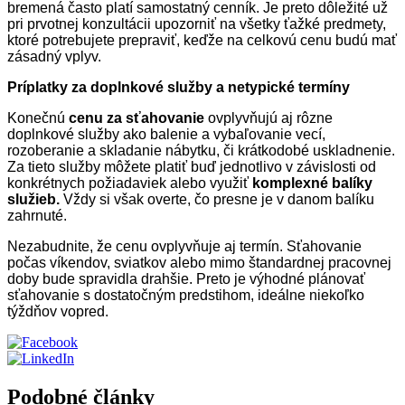
bremená často platí samostatný cenník. Je preto dôležité už
pri prvotnej konzultácii upozorniť na všetky ťažké predmety,
ktoré potrebujete prepraviť, keďže na celkovú cenu budú mať
zásadný vplyv.
Príplatky za doplnkové služby a netypické termíny
Konečnú
cenu za sťahovanie
ovplyvňujú aj rôzne
doplnkové služby ako balenie a vybaľovanie vecí,
rozoberanie a skladanie nábytku, či krátkodobé uskladnenie.
Za tieto služby môžete platiť buď jednotlivo v závislosti od
konkrétnych požiadaviek alebo využiť
komplexné balíky
služieb.
Vždy si však overte, čo presne je v danom balíku
zahrnuté.
Nezabudnite, že cenu ovplyvňuje aj termín. Sťahovanie
počas víkendov, sviatkov alebo mimo štandardnej pracovnej
doby bude spravidla drahšie. Preto je výhodné plánovať
sťahovanie s dostatočným predstihom, ideálne niekoľko
týždňov vopred.
Podobné články