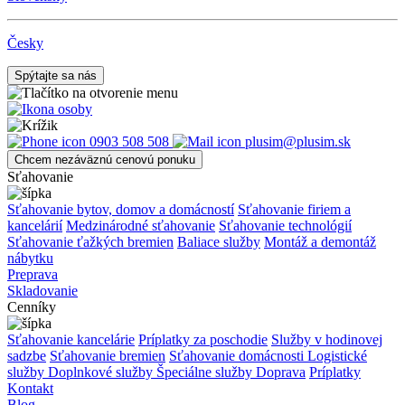
Česky
Spýtajte sa nás
0903 508 508
plusim@plusim.sk
Chcem nezáväznú cenovú ponuku
Sťahovanie
Sťahovanie bytov, domov a domácností
Sťahovanie firiem a
kancelárií
Medzinárodné sťahovanie
Sťahovanie technológií
Sťahovanie ťažkých bremien
Baliace služby
Montáž a demontáž
nábytku
Preprava
Skladovanie
Cenníky
Sťahovanie kancelárie
Príplatky za poschodie
Služby v hodinovej
sadzbe
Sťahovanie bremien
Sťahovanie domácnosti
Logistické
služby
Doplnkové služby
Špeciálne služby
Doprava
Príplatky
Kontakt
Blog