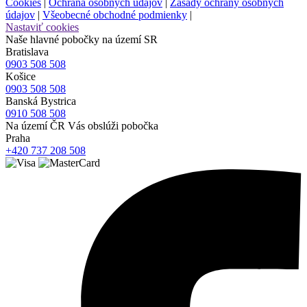
Cookies
|
Ochrana osobných údajov
|
Zásady ochrany osobných
údajov
|
Všeobecné obchodné podmienky
|
Nastaviť cookies
Naše hlavné pobočky na území SR
Bratislava
0903 508 508
Košice
0903 508 508
Banská Bystrica
0910 508 508
Na území ČR Vás obslúži pobočka
Praha
+420 737 208 508