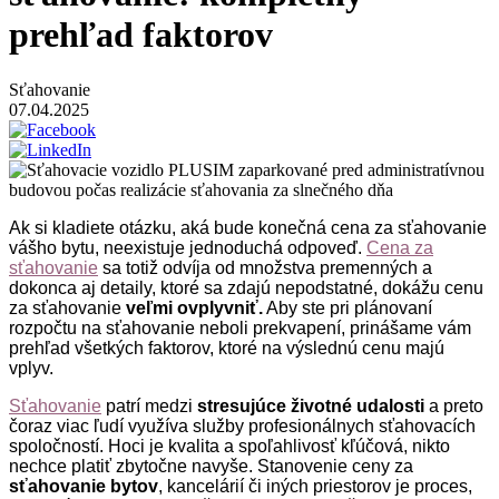
prehľad faktorov
Sťahovanie
07.04.2025
Ak si kladiete otázku, aká bude konečná cena za sťahovanie
vášho bytu, neexistuje jednoduchá odpoveď.
Cena za
sťahovanie
sa totiž odvíja od množstva premenných a
dokonca aj detaily, ktoré sa zdajú nepodstatné, dokážu cenu
za sťahovanie
veľmi ovplyvniť.
Aby ste pri plánovaní
rozpočtu na sťahovanie neboli prekvapení, prinášame vám
prehľad všetkých faktorov, ktoré na výslednú cenu majú
vplyv.
Sťahovanie
patrí medzi
stresujúce životné udalosti
a preto
čoraz viac ľudí využíva služby profesionálnych sťahovacích
spoločností. Hoci je kvalita a spoľahlivosť kľúčová, nikto
nechce platiť zbytočne navyše. Stanovenie ceny za
sťahovanie bytov
, kancelárií či iných priestorov je proces,