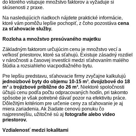
do ktorého vstupuje množstvo faktorov a vyžaduje si
skúsenosti z praxe.
Na nasledujúcich riadkoch nájdete praktické informácie,
ktoré vám pomôžu lepšie pochopiť, z čoho pozostáva
cena
za sťahovacie služby.
Rozloha a množstvo presúvaného majetku
Základným faktorom určujúcim cenu je množstvo vecí a
veľkosť priestorov, ktoré sa sťahujú. Existuje zásadný rozdiel
v náročnosti a časovej investícii medzi sťahovaním malého
štúdia a rozsiahleho viacpodlažného bytu.
Pre lepšiu predstavu, sťahovacie firmy zvyčajne kalkulujú
jednoizbové byty do objemu 10-15 m³
,
dvojizbové do 18
m³
a
trojizbové približne do 26 m³.
Niektoré spoločnosti
účtujú cenu podľa počtu odpracovaných hodín, pri takomto
spôsobe je však potrebné dávať pozor na efektivitu práce.
Dôležitým kritériom pre určenie ceny za sťahovanie je aj
miera zariadenia. Ak žiadate cenovú ponuku čo
najpresnejšiu, užitočné sú aj
fotografie alebo video
priestorov.
Vzdialenosť medzi lokalitami