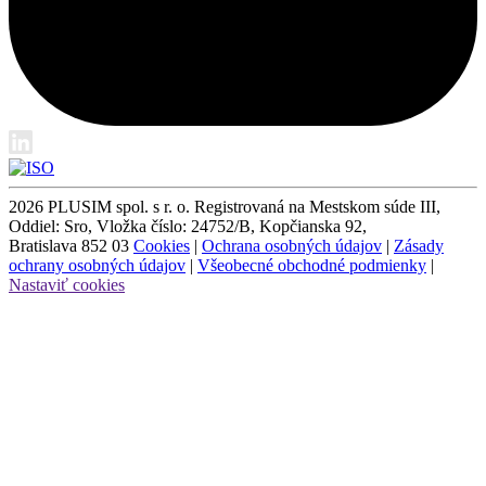
2026 PLUSIM spol. s r. o.
Registrovaná na Mestskom súde III,
Oddiel: Sro, Vložka číslo: 24752/B, Kopčianska 92,
Bratislava 852 03
Cookies
|
Ochrana osobných údajov
|
Zásady
ochrany osobných údajov
|
Všeobecné obchodné podmienky
|
Nastaviť cookies