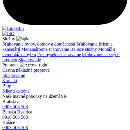
Služby
Sťahovanie bytov, domov a domácností
Sťahovanie firiem a
kancelárií
Medzinárodné sťahovanie
Baliace služby
Montáž a
demontáž nábytku
Priemyselné sťahovanie
Sťahovanie ťažkých
bremien
Skladovanie
Preprava
Cestná nákladná preprava
Skladovanie
Kontakt
Blog
Klientska zóna
Naše hlavné pobočky na území SR
Bratislava
0903 508 508
Banská Bystrica
0910 508 508
Košice
0903 508 508