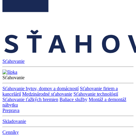
Sťahovanie
Sťahovanie
Sťahovanie bytov, domov a domácností
Sťahovanie firiem a
kancelárií
Medzinárodné sťahovanie
Sťahovanie technológií
Sťahovanie ťažkých bremien
Baliace služby
Montáž a demontáž
nábytku
Preprava
Skladovanie
Cenníky