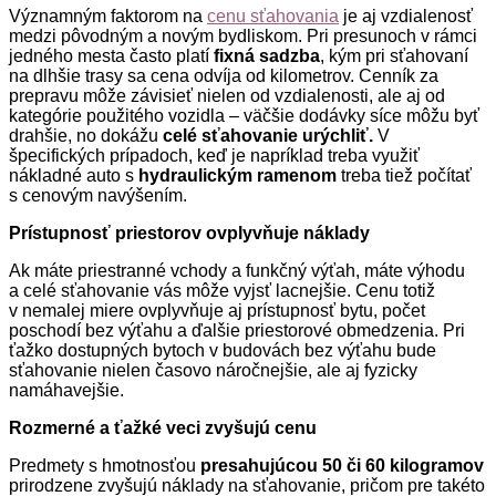
Významným faktorom na
cenu sťahovania
je aj vzdialenosť
medzi pôvodným a novým bydliskom. Pri presunoch v rámci
jedného mesta často platí
fixná sadzba
, kým pri sťahovaní
na dlhšie trasy sa cena odvíja od kilometrov. Cenník za
prepravu môže závisieť nielen od vzdialenosti, ale aj od
kategórie použitého vozidla – väčšie dodávky síce môžu byť
drahšie, no dokážu
celé sťahovanie urýchliť.
V
špecifických prípadoch, keď je napríklad treba využiť
nákladné auto s
hydraulickým ramenom
treba tiež počítať
s cenovým navýšením.
Prístupnosť priestorov ovplyvňuje náklady
Ak máte priestranné vchody a funkčný výťah, máte výhodu
a celé sťahovanie vás môže vyjsť lacnejšie. Cenu totiž
v nemalej miere ovplyvňuje aj prístupnosť bytu, počet
poschodí bez výťahu a ďalšie priestorové obmedzenia. Pri
ťažko dostupných bytoch v budovách bez výťahu bude
sťahovanie nielen časovo náročnejšie, ale aj fyzicky
namáhavejšie.
Rozmerné a ťažké veci zvyšujú cenu
Predmety s hmotnosťou
presahujúcou 50 či 60 kilogramov
prirodzene zvyšujú náklady na sťahovanie, pričom pre takéto