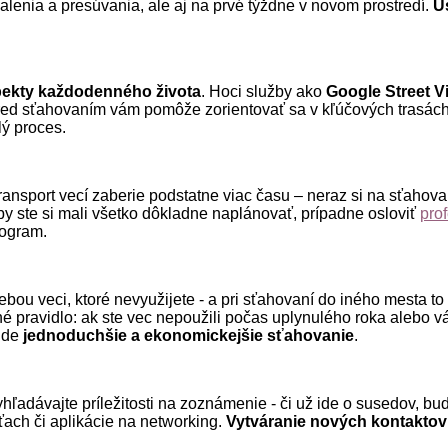
balenia a presúvania, ale aj na prvé týždne v novom prostredí.
Ú
pekty každodenného života
. Hoci služby ako
Google Street V
red sťahovaním vám pomôže zorientovať sa v kľúčových trasách 
lý proces.
ansport vecí zaberie podstatne viac času – neraz si na sťahovani
by ste si mali všetko dôkladne naplánovať, prípadne osloviť
pro
nogram.
ebou veci, ktoré nevyužijete - a pri sťahovaní do iného mesta to 
hé pravidlo: ak ste vec nepoužili počas uplynulého roka alebo v
bude
jednoduchšie a ekonomickejšie sťahovanie
.
vyhľadávajte príležitosti na zoznámenie - či už ide o susedov, 
ach či aplikácie na networking.
Vytváranie nových kontaktov