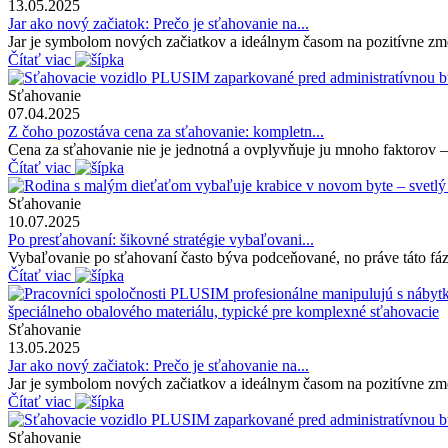
13.05.2025
Jar ako nový začiatok: Prečo je sťahovanie na...
Jar je symbolom nových začiatkov a ideálnym časom na pozitívne zme
Čítať viac
Sťahovanie
07.04.2025
Z čoho pozostáva cena za sťahovanie: kompletn...
Cena za sťahovanie nie je jednotná a ovplyvňuje ju mnoho faktorov – 
Čítať viac
Sťahovanie
10.07.2025
Po presťahovaní: šikovné stratégie vybaľovani...
Vybaľovanie po sťahovaní často býva podceňované, no práve táto fáza 
Čítať viac
Sťahovanie
13.05.2025
Jar ako nový začiatok: Prečo je sťahovanie na...
Jar je symbolom nových začiatkov a ideálnym časom na pozitívne zme
Čítať viac
Sťahovanie