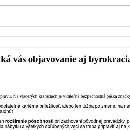
ká vás objavovanie aj byrokraci
olateľná kariérna príležitosť, alebo len túžba po zmene, na nas
abudnúť.
len
rozšírenie pôsobnosti
pri zachovaní pôvodnej prevádzky, p
ia nábytku a všetkých obľúbených veci sa treba pripraviť aj na