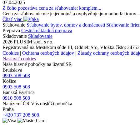
07.04.2025
Z čoho pozostáva cena za sťahovanie: kompletn...
Cena za sťahovanie nie je jednotná a ovplyvňuje ju mnoho faktorov – 
Čítať viac
Sťahovanie
Sťahovanie bytov, domov a domácností
Sťahovanie firiem
Preprava
Cestná nákladná preprava
Skladovanie
Skladovanie
2026 PLUSIM spol. s r.o.
Registrovaná na Mestskom súde III, Oddiel: Sro, Vložka číslo: 24752
Cookies
|
Ochrana osobných údajov
|
Zásady ochrany osobných údaj
Nastaviť cookies
Naše hlavné pobočky na území SR
Bratislava
0903 508 508
Košice
0903 508 508
Banská Bystrica
0910 508 508
Na území ČR Vás obslúži pobočka
Praha
+420 737 208 508