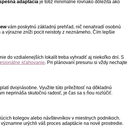
spešná adaptácia
je totiž minimálne rovnako dôležitá ako
iew
vám poskytnú základný prehľad, nič nenahradí osobnú
a výrazne zníži pocit neistoty z neznámeho. Čím lepšie
e do vzdialenejších lokalít treba vyhradiť aj niekoľko dní. S
fesionálne sťahovanie
. Pri plánovaní presunu si vždy nechajte
platí dvojnásobne. Využite túto príležitosť na dôkladnú
ám neprináša skutočnú radosť, je čas sa s ňou rozlúčiť.
budúcich kolegov alebo návštevníkov v miestnych podnikoch.
významne urýchli váš proces adaptácie na nové prostredie.