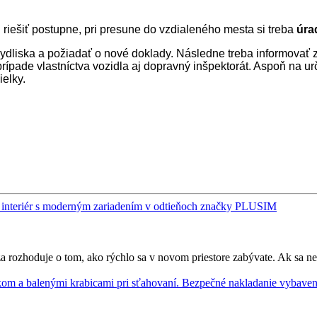
 riešiť postupne, pri presune do vzdialeného mesta si treba
úra
 bydliska a požiadať o nové doklady. Následne treba informova
ípade vlastníctva vozidla aj dopravný inšpektorát. Aspoň na ur
elky.
rozhoduje o tom, ako rýchlo sa v novom priestore zabývate. Ak sa nech