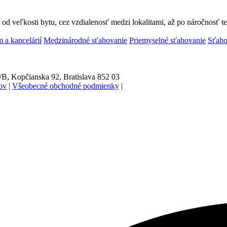
od veľkosti bytu, cez vzdialenosť medzi lokalitami, až po náročnosť te
 a kancelárií
Medzinárodné sťahovanie
Priemyselné sťahovanie
Sťaho
/B, Kopčianska 92, Bratislava 852 03
ov
|
Všeobecné obchodné podmienky
|