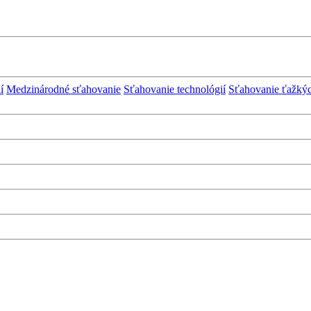
í
Medzinárodné sťahovanie
Sťahovanie technológií
Sťahovanie ťažký