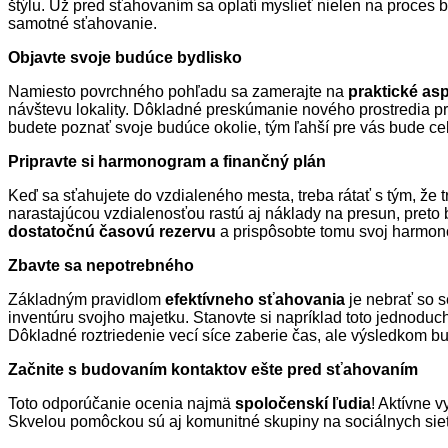
štýlu. Už pred sťahovaním sa oplatí myslieť nielen na proces 
samotné sťahovanie.
Objavte svoje budúce bydlisko
Namiesto povrchného pohľadu sa zamerajte na
praktické as
návštevu lokality. Dôkladné preskúmanie nového prostredia p
budete poznať svoje budúce okolie, tým ľahší pre vás bude ce
Pripravte si harmonogram a finančný plán
Keď sa sťahujete do vzdialeného mesta, treba rátať s tým, že tr
narastajúcou vzdialenosťou rastú aj náklady na presun, preto 
dostatočnú časovú rezervu
a prispôsobte tomu svoj harmo
Zbavte sa nepotrebného
Základným pravidlom
efektívneho sťahovania
je nebrať so s
inventúru svojho majetku. Stanovte si napríklad toto jednoduc
Dôkladné roztriedenie vecí síce zaberie čas, ale výsledkom 
Začnite s budovaním kontaktov ešte pred sťahovaním
Toto odporúčanie ocenia najmä
spoločenskí ľudia
! Aktívne 
Skvelou pomôckou sú aj komunitné skupiny na sociálnych sieť