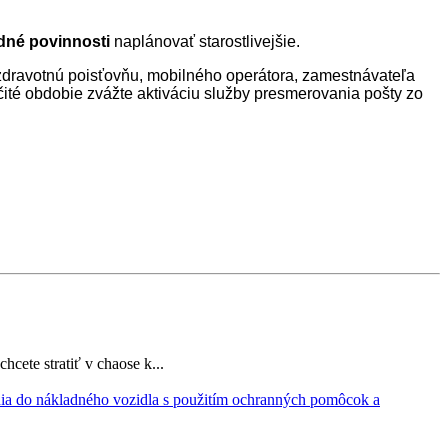
dné povinnosti
naplánovať starostlivejšie.
ť zdravotnú poisťovňu, mobilného operátora, zamestnávateľa
čité obdobie zvážte aktiváciu služby presmerovania pošty zo
cete stratiť v chaose k...